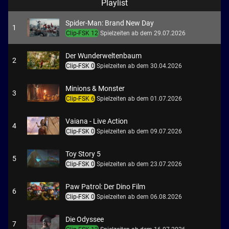
Playlist
Spider-Man: Brand New Day
1
Clip-FSK 12
Spielzeiten ab dem 29.07.2026
Der Wunderweltenbaum
2
Clip-FSK 0
Spielzeiten ab dem 30.04.2026
Minions & Monster
3
Clip-FSK 6
Spielzeiten ab dem 01.07.2026
Vaiana - Live Action
4
Clip-FSK 0
Spielzeiten ab dem 09.07.2026
Toy Story 5
5
Clip-FSK 0
Spielzeiten ab dem 23.07.2026
Paw Patrol: Der Dino Film
6
Clip-FSK 0
Spielzeiten ab dem 06.08.2026
Die Odyssee
7