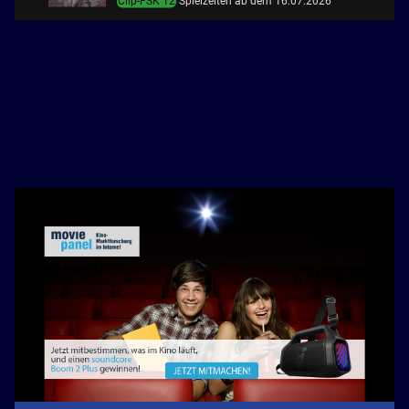
Clip-FSK 12
Spielzeiten ab dem 16.07.2026
You, Me & Italy
8
Clip-FSK 0
Spielzeiten ab dem 06.08.2026
Obsession - Du sollst mich lieben
9
Clip-FSK 6
Spielzeiten ab dem 25.06.2026
Evil Dead Burn
10
Clip-FSK 16
Spielzeiten ab dem 09.07.2026