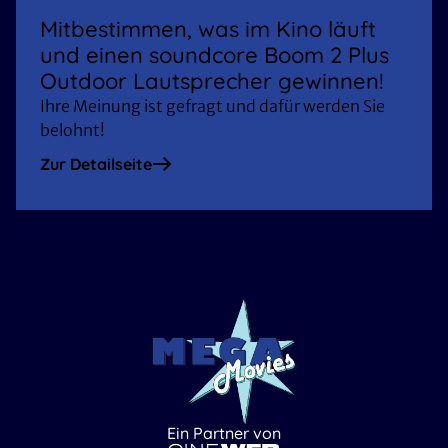
Mitbestimmen, was im Kino läuft
und einen soundcore Boom 2 Plus
Outdoor Lautsprecher gewinnen!
Ihre Meinung ist gefragt und dafür werden Sie
belohnt!
Zur Detailseite
Ein Partner von