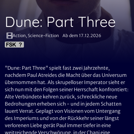
Dune: Part Three
Action, Science-Fiction
Ab dem 17.12.2026
"Dune: Part Three" spielt fast zwei Jahrzehnte,
nachdem Paul Atreides die Macht über das Universum
übernommen hat. Als skrupelloser Imperator sieht er
sich nun mit den Folgen seiner Herrschaft konfrontiert:
Alte Verbündete kehren zurück, schreckliche neue
Bedrohungen erheben sich - und in jedem Schatten
lauert Verrat. Geplagt von Visionen vom Untergang
des Imperiums und von der Rückkehr seiner längst
verlorenen Liebe gerät Paul immer tiefer in eine
weitreichende Verschwörung, in der Chani eine